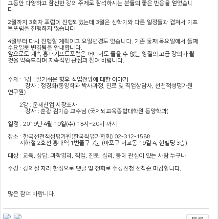
그동안 다양하고 참신한 강의 주제로 참석하시는 분들의 좋은 반응을 얻었습니
다.
2월까지 3회차 포럼이 진행되었는데 3월은 신학기와 다른 일정들과 겹쳐서 기프
트포럼을 진행하지 않습니다.
4월부터 다시 진행할 계획이고 요일변경도 있습니다. 기존 둘째 목요일에서 둘째
수요일로 변경됨을 안내합니다.
앞으로도 계속 홍대기프트포럼은 어디서도 들을 수 없는 양질의 고급 강의가 될
것을 약속드리며 지속적인 관심과 참여 바랍니다.
주제 : 1강 : 알기쉬운 향후 직업전망에 대한 이야기
강사 : 정경화(동양학과 박사과정, 진로 및 직업상담사, 선천적성평가원
연구원)
2강 : 운세산업 시장조사
강사 : 춘광 김기승 교수님 (국제뇌교육종합대학원 동양학과)
일정 : 2019년 4월 10일(수) 18시~20시 까지
장소 : 한국선천적성평가원(한국작명가협회) 02-312-1588
지하철 2호선 홍대역 1번출구 7분 (마포구 서교동 19길 4, 현빌딩 3층)
대상 : 교육, 상담, 과학명리, 직업, 진로, 심리, 등에 관심이 있는 사람 누구나
수강 : 강의실 자리 한정으로 댓글 및 전화로 수강신청 선착순 마감합니다.
많은 참여 바랍니다.