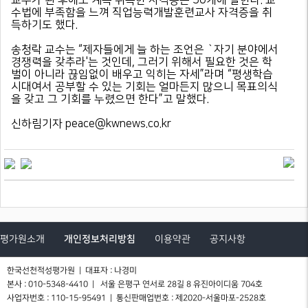
교수가 된 후에도 계속 취득한 자격증은 50개에 달한다. 교
수법에 부족함을 느껴 직업능력개발훈련교사 자격증을 취
득하기도 했다.
송청락 교수는 “제자들에게 늘 하는 조언은 `자기 분야에서
경쟁력을 갖추라'는 것인데, 그러기 위해서 필요한 것은 학
벌이 아니라 끊임없이 배우고 익히는 자세”라며 “평생학습
시대여서 공부할 수 있는 기회는 얼마든지 많으니 목표의식
을 갖고 그 기회를 누렸으면 한다”고 말했다.
신하림기자
peace@kwnews.co.kr
평가원소개
개인정보처리방침
이용약관
공지사항
한국선천적성평가원 | 대표자 : 나경미
본사 : 010-5348-4410 | 서울 은평구 연서로 28길 8 유진아이디움 704호
사업자번호 : 110-15-95491 | 통신판매업번호 : 제2020-서울마포-2528호