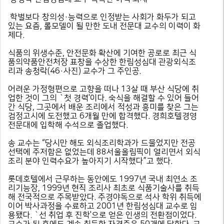
학벌보다 창의성·능력으로 인정받는 사회가 화두가 되고
있는 요즘, 롤모델이 될 만한 도내 전문대 교수의 이력이 화
제다.
식품의 위생수준, 안전문화 확산에 기여한 공로로 최근 식
품의약품안전처장 표창을 수상한 한림성심대 관광외식조
리과 송청락(46·사진) 교수가 그 주인공.
어려운 가정형편으로 고향을 떠나 13살 때 부산 식당에 취
업한 것이 그의 `첫 경력'이다. 숙식을 해결할 수 있어 들어
간 식당, 그곳에서 배운 조리에서 적성과 흥미를 찾은 그는
검정고시에 도전했고 6개월 만에 합격했다. 경희호텔경영
전문대에 입학해 수석으로 졸업했다.
송 교수는 “당시만 해도 외식조리학과가 드물었지만 전공
선택에 주저함은 없었는데 88서울올림픽이 열리면서 외식
조리 분야 인력수요가 높아지기 시작했다”고 했다.
롯데호텔에서 근무하는 동안에도 1997년 국내 최연소 조
리기능장, 1999년 현직 조리사 최초로 식품기술사를 취득
해 전국적으로 주목받았다. 주경야독으로 석사 학위 취득에
이어 박사과정을 수료하고 2001년 한림성심대 교수로 임
용됐다. `선 취업 후 진학'으로 얻은 인생의 전환점이었다.